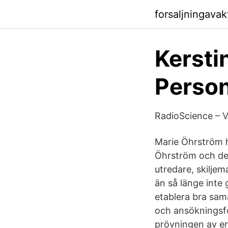
forsaljningava
Kersti
Person
RadioScience – 
Marie Öhrström h
Öhrström och der
utredare, skilje
än så länge inte 
etablera bra sam
och ansökningsf
prövningen av e