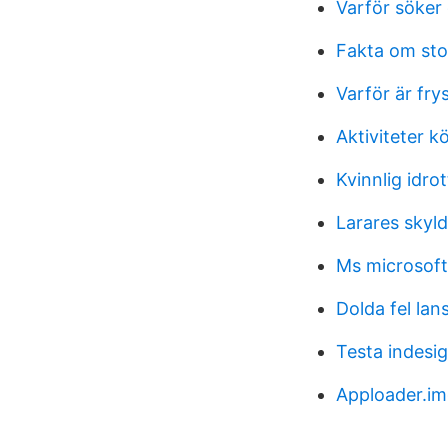
Varför söker
Fakta om sto
Varför är fry
Aktiviteter 
Kvinnlig idro
Larares skyld
Ms microsoft
Dolda fel lan
Testa indesi
Apploader.i