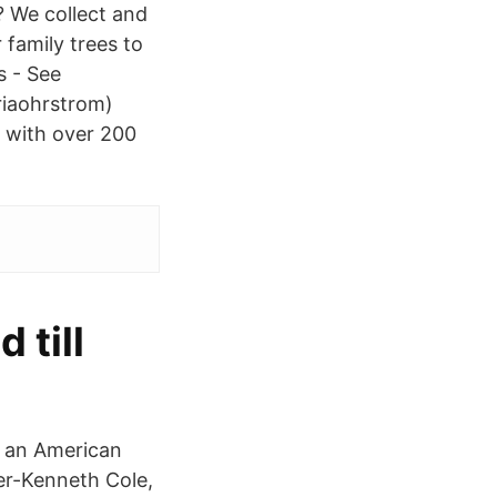
? We collect and
 family trees to
s - See
riaohrstrom)
, with over 200
 till
s an American
er-Kenneth Cole,