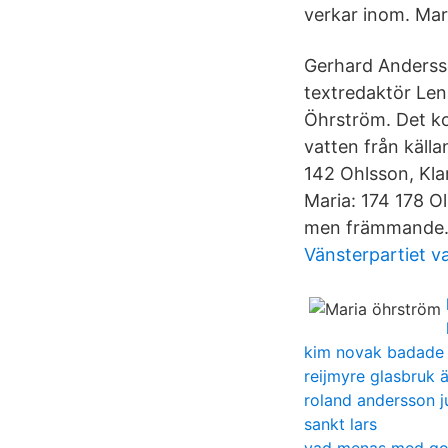
verkar inom. Mar
Gerhard Andersso
textredaktör Len
Öhrström. Det ko
vatten från källa
142 Ohlsson, Kla
Maria: 174 178 O
men främmande
Vänsterpartiet v
kim novak badade a
reijmyre glasbruk 
roland andersson j
sankt lars