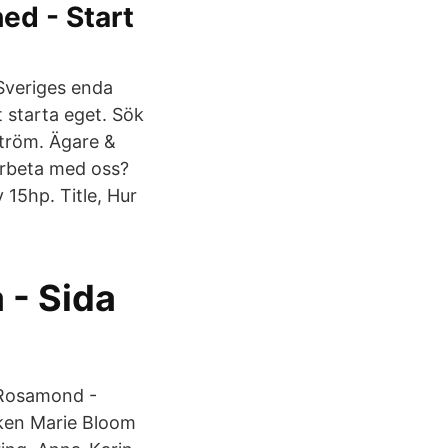
ed - Start
Sveriges enda
 starta eget. Sök
ström. Ägare &
arbeta med oss?
 15hp. Title, Hur
 - Sida
 Rosamond -
oken Marie Bloom