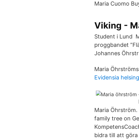
Maria Cuomo Buy
Viking - M
Student i Lund M
proggbandet ”Flä
Johannes Öhrströ
Maria Öhrströms 
Evidensia helsin
Maria Öhrström. 
family tree on Ge
KompetensCoach 
bidra till att gö