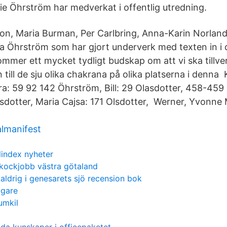
ie Öhrström har medverkat i offentlig utredning.
n, Maria Burman, Per Carlbring, Anna-Karin Norlande
a Öhrström som har gjort underverk med texten in i d
mmer ett mycket tydligt budskap om att vi ska tillve
n till de sju olika chakrana på olika platserna i denna
ra: 59 92 142 Öhrström, Bill: 29 Olasdotter, 458-459
lsdotter, Maria Cajsa: 171 Olsdotter, Werner, Yvonne 
.
almanifest
lindex nyheter
kockjobb västra götaland
ldrig i genesarets sjö recension bok
ägare
umkil