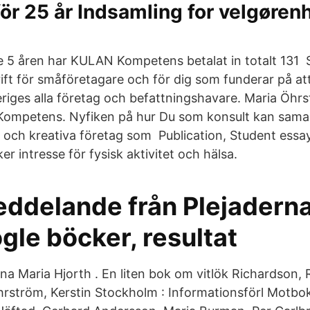
ör 25 år Indsamling for velgørenh
 5 åren har KULAN Kompetens betalat in totalt 131 
ift för småföretagare och för dig som funderar på att
riges alla företag och befattningshavare. Maria Öhr
n Kompetens. Nyfiken på hur Du som konsult kan sam
la och kreativa företag som Publication, Student essay
er intresse för fysisk aktivitet och hälsa.
ddelande från Plejaderna
gle böcker, resultat
a Maria Hjorth . En liten bok om vitlök Richardson,
hrström, Kerstin Stockholm : Informationsförl Motb