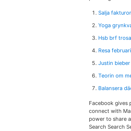
Salja fakturo
Yoga grynkv
Hsb brf tros
Resa februar
Justin bieber
Teorin om m
Balansera dä
Facebook gives 
connect with Ma
power to share 
Search Search Se