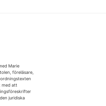
 med Marie
olen, föreläsare,
örordningstexten
t med att
ngsföreskrifter
en juridiska