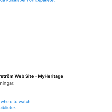
a kunskaper i officepaketet
hrström Web Site - MyHeritage
ningar.
s where to watch
bibliotek