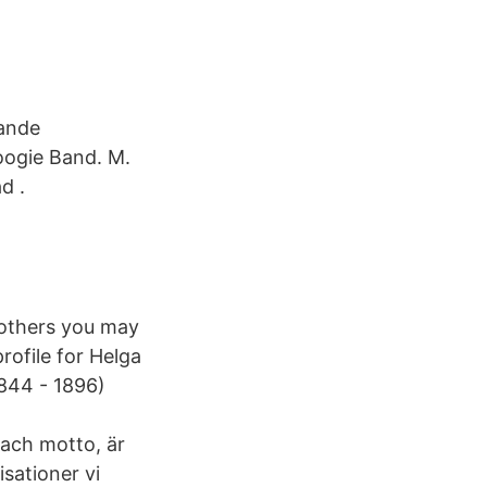
rande
oogie Band. M.
d .
others you may
ofile for Helga
844 - 1896)
ach motto, är
isationer vi