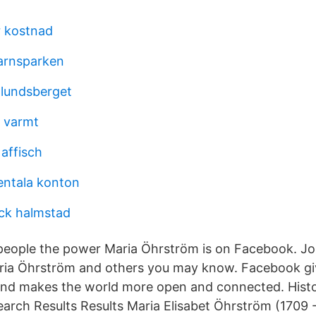
r kostnad
arnsparken
alundsberget
i varmt
 affisch
entala konton
ck halmstad
people the power Maria Öhrström is on Facebook. Jo
ria Öhrström and others you may know. Facebook gi
and makes the world more open and connected. Histo
arch Results Results Maria Elisabet Öhrström (1709 