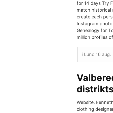
for 14 days Try 
match historical 
create each perso
Instagram photo
Genealogy for To
million profiles o
i Lund 16 aug.
Valbered
distrik
Website, kenneth
clothing design