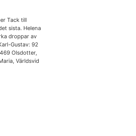
r Tack till
et sista. Helena
rka droppar av
 Karl-Gustav: 92
 469 Olsdotter,
Maria, Världsvid