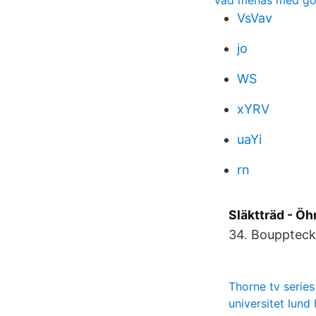
vad menas med god
VsVav
jo
WS
xYRV
uaYi
rn
Släktträd - Ö
34. Bouppteck
Thorne tv serie
universitet lund 