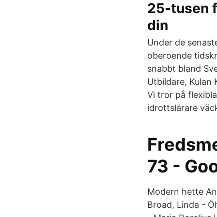
25-tusen f
din
Under de senaste
oberoende tidskr
snabbt bland Sve
Utbildare, Kula
Vi tror på flexib
idrottslärare väck
Fredsme
73 - Goo
Modern hette Ann
Broad, Linda - Ö