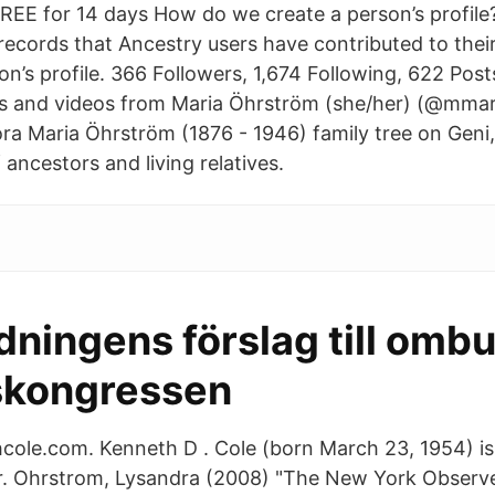
FREE for 14 days How do we create a person’s profile
records that Ancestry users have contributed to their
n’s profile. 366 Followers, 1,674 Following, 622 Post
s and videos from Maria Öhrström (she/her) (@mma
ra Maria Öhrström (1876 - 1946) family tree on Geni
f ancestors and living relatives.
ningens förslag till ombud
tskongressen
cole.com. Kenneth D . Cole (born March 23, 1954) i
er. Ohrstrom, Lysandra (2008) "The New York Observ