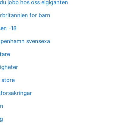
 du jobb hos oss elgiganten
rbritannien for barn
sen -18
köpenhamn svensexa
ttare
igheter
 store
sforsakringar
gn
mg