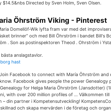
 $14.5&nbs Directed by Sven Holm, Sven Olsen.
aria Öhrström Viking - Pinterest
aria Domellöf-Wik lyfta fram var med det improvise
sket brinner” och med Bill Öhrström i bandet Bill's B
m . Son as postinspektoren Theod . Ohrström i Ysta
bästa anslagstavlor.
gborg hast
Join Facebook to connect with María Öhrström and 
know. Facebook gives people the power Genealogy pr
Genealogy for Helga Maria Öhrström (Jansdotter) (1
ni, with over 200 million profiles of … Välkommen till
– din partner i Kompetensutveckling! KompetensCo
ra skillnad och skapa mervärden i de företag och organ