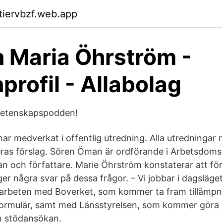
ktiervbzf.web.app
n Maria Öhrström -
profil - Allabolag
Vetenskapspodden!
ar medverkat i offentlig utredning. Alla utredningar
as förslag. Sören Öman är ordförande i Arbetsdomst
man och författare. Marie Öhrström konstaterar att f
ger några svar på dessa frågor. – Vi jobbar i dagsläge
arbeten med Boverket, som kommer ta fram tillämpni
ormulär, samt med Länsstyrelsen, som kommer göra d
n stödansökan.