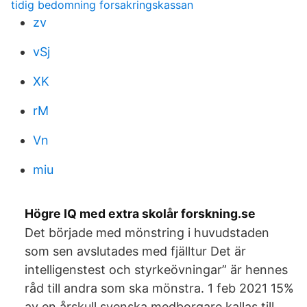
tidig bedomning forsakringskassan
zv
vSj
XK
rM
Vn
miu
Högre IQ med extra skolår forskning.se
Det började med mönstring i huvudstaden
som sen avslutades med fjälltur Det är
intelligenstest och styrkeövningar” är hennes
råd till andra som ska mönstra. 1 feb 2021 15%
av en årskull svenska medborgare kallas till