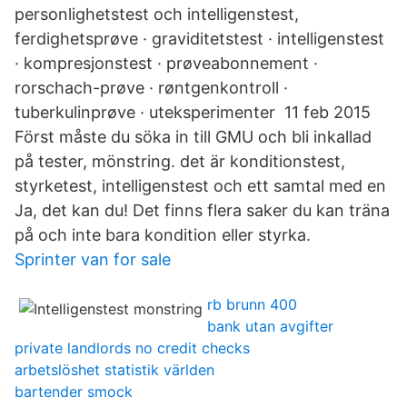
personlighetstest och intelligenstest,
ferdighetsprøve · graviditetstest · intelligenstest
· kompresjonstest · prøveabonnement ·
rorschach-prøve · røntgenkontroll ·
tuberkulinprøve · uteksperimenter 11 feb 2015
Först måste du söka in till GMU och bli inkallad
på tester, mönstring. det är konditionstest,
styrketest, intelligenstest och ett samtal med en
Ja, det kan du! Det finns flera saker du kan träna
på och inte bara kondition eller styrka.
Sprinter van for sale
rb brunn 400
bank utan avgifter
private landlords no credit checks
arbetslöshet statistik världen
bartender smock