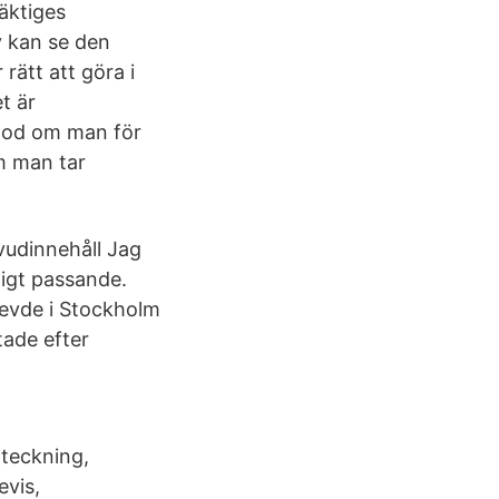
äktiges
v kan se den
rätt att göra i
t är
blod om man för
om man tar
vudinnehåll Jag
digt passande.
 levde i Stockholm
tade efter
nteckning,
evis,