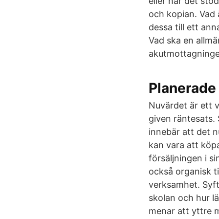
eller har det st
och kopian. Vad 
dessa till ett an
Vad ska en allmä
akutmottagninge
Planerade
Nuvärdet är ett v
given räntesats.
innebär att det 
kan vara att köp
försäljningen i s
också organisk t
verksamhet. Syft
skolan och hur l
menar att yttre 