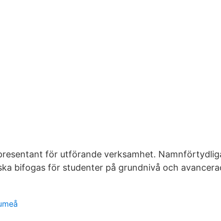
epresentant för utförande verksamhet. Namnförtydli
ska bifogas för studenter på grundnivå och avancera
 umeå