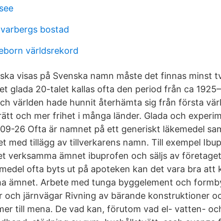
see
varbergs bostad
eborn världsrekord
 ska visas på Svenska namn måste det finnas minst tv
t glada 20-talet kallas ofta den period från ca 1925
ch världen hade hunnit återhämta sig från första värl
rätt och mer frihet i många länder. Glada och experim
-09-26 Ofta är namnet på ett generiskt läkemedel s
med tillägg av tillverkarens namn. Till exempel Ibu
et verksamma ämnet ibuprofen och säljs av företage
emedel ofta byts ut på apoteken kan det vara bra att 
ma ämnet. Arbete med tunga byggelement och form
ar och järnvägar Rivning av bärande konstruktioner oc
er till mena. De vad kan, förutom vad el- vatten- o