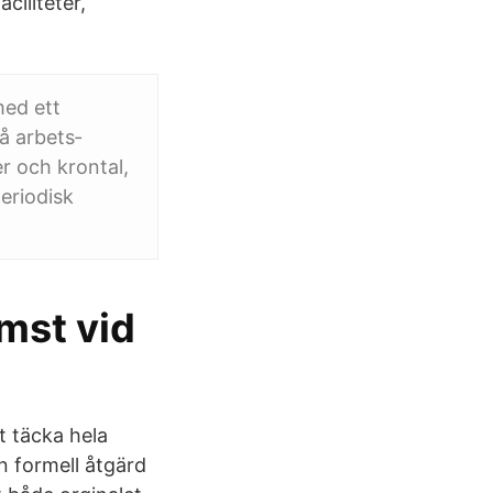
ciliteter,
med ett
på arbets­
r och krontal,
eriodisk
omst vid
t täcka hela
n formell åtgärd