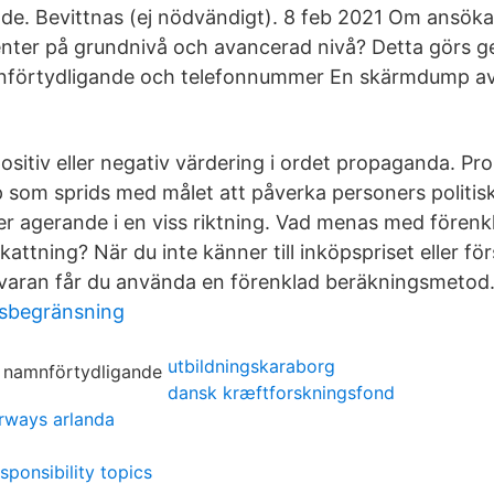
e. Bevittnas (ej nödvändigt). 8 feb 2021 Om ansöka
enter på grundnivå och avancerad nivå? Detta görs 
nförtydligande och telefonnummer En skärmdump av 
positiv eller negativ värdering i ordet propaganda. P
 som sprids med målet att påverka personers politisk
ler agerande i en viss riktning. Vad menas med förenk
attning? När du inte känner till inköpspriset eller för
 varan får du använda en förenklad beräkningsmetod
tsbegränsning
utbildningskaraborg
dansk kræftforskningsfond
irways arlanda
sponsibility topics