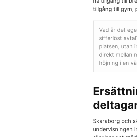
ha tillgång till 
tillgång till gym,
Vad är det ege
sifferlöst avta
platsen, utan 
direkt mellan
höjning i en 
Ersättni
deltaga
Skaraborg och sk
undervisningen i