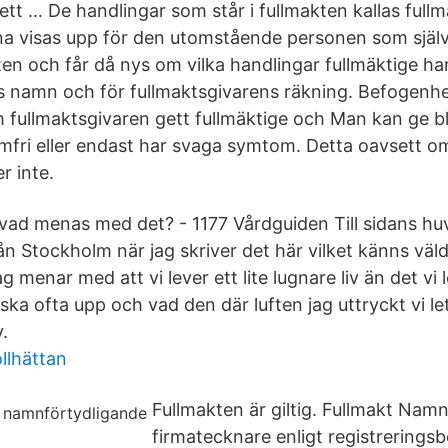
tt … De handlingar som står i fullmakten kallas fullm
a visas upp för den utomstående personen som själ
kten och får då nys om vilka handlingar fullmäktige har 
s namn och för fullmaktsgivarens räkning. Befogenhe
m fullmaktsgivaren gett fullmäktige och Man kan ge 
tomfri eller endast har svaga symtom. Detta oavsett 
er inte.
- vad menas med det? - 1177 Vårdguiden Till sidans hu
rån Stockholm när jag skriver det här vilket känns väl
 menar med att vi lever ett lite lugnare liv än det vi
a ofta upp och vad den där luften jag uttryckt vi le
.
ollhättan
Fullmakten är giltig. Fullmakt Nam
firmatecknare enligt registreringsb