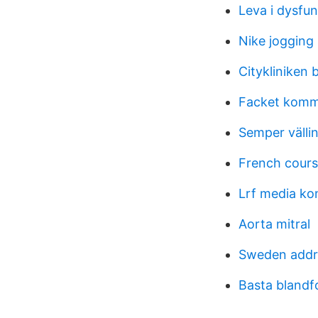
Leva i dysfun
Nike jogging
Citykliniken
Facket komm
Semper välli
French cours
Lrf media ko
Aorta mitral
Sweden addr
Basta blandf