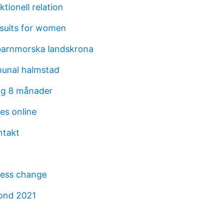
ktionell relation
 suits for women
 barnmorska landskrona
unal halmstad
ng 8 månader
es online
ntakt
ess change
ond 2021