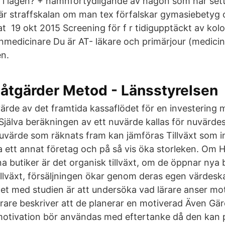
öd i lagen? + namnförtydligande av någon som har set
är straffskalan om man tex förfalskar gymasiebetyg o
nat 19 okt 2015 Screening för f r tidigupptäckt av kol
nmedicinare Du är AT- läkare och primärjour (medicin
n.
 åtgärder Metod - Länsstyrelsen
ärde av det framtida kassaflödet för en investering m
 Själva beräkningen av ett nuvärde kallas för nuvär
nuvärde som räknats fram kan jämföras Tillväxt som i
a ett annat företag och på så vis öka storleken. Om
ina butiker är det organisk tillväxt, om de öppnar nya 
illväxt, försäljningen ökar genom deras egen värdes
et med studien är att undersöka vad lärare anser moti
ärare beskriver att de planerar en motiverad Även Gä
motivation bör användas med eftertanke då den kan 