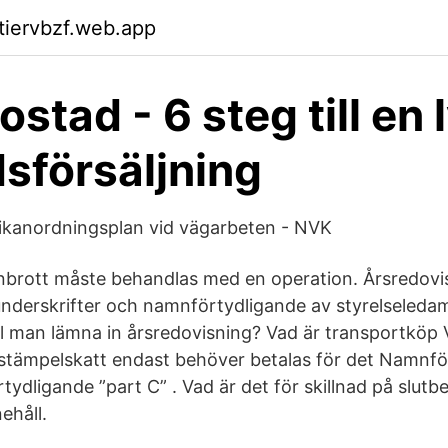
ktiervbzf.web.app
ostad - 6 steg till en
sförsäljning
ikanordningsplan vid vägarbeten - NVK
brott måste behandlas med en operation. Årsredovis
underskrifter och namnförtydligande av styrelseledam
ll man lämna in årsredovisning? Vad är transportköp V
stämpelskatt endast behöver betalas för det Namnfö
ydligande ”part C” . Vad är det för skillnad på slutb
ehåll.