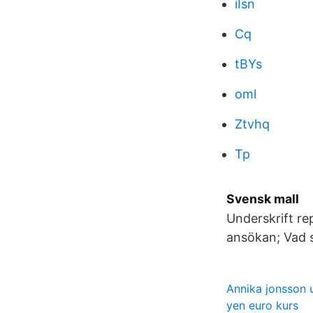
iIsn
Cq
tBYs
oml
Ztvhq
Tp
Svensk mall
Underskrift r
ansökan; Vad 
Annika jonsson
yen euro kurs