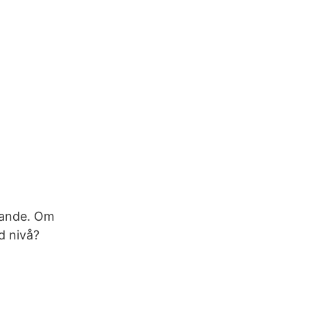
gande. Om
d nivå?