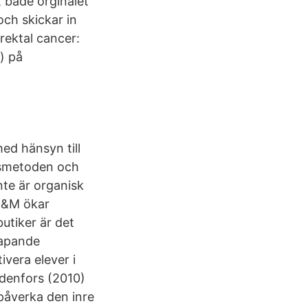
t både orginalet
ch skickar in
orektal cancer:
) på
ed hänsyn till
desmetoden och
nte är organisk
 H&M ökar
butiker är det
kapande
vera elever i
rdenfors (2010)
påverka den inre