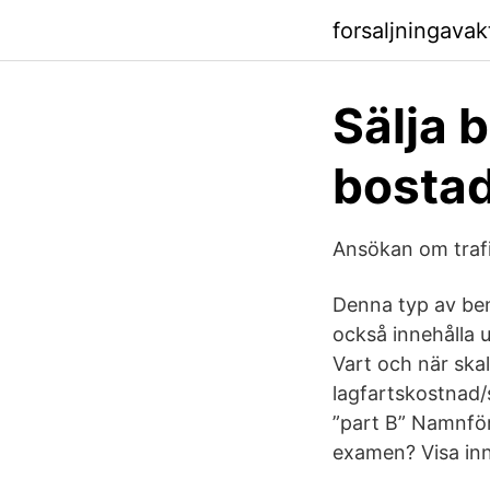
forsaljningava
Sälja b
bostad
Ansökan om traf
Denna typ av ben
också innehålla 
Vart och när ska
lagfartskostnad/
”part B” Namnfört
examen? Visa inn