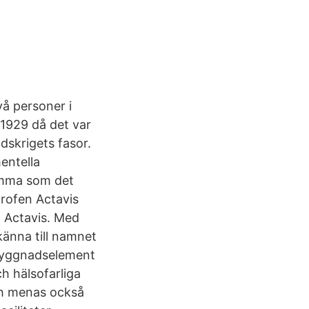
å personer i
–1929 då det var
dskrigets fasor.
entella
amma som det
profen Actavis
t Actavis. Med
känna till namnet
byggnadselement
h hälsofarliga
ch menas också