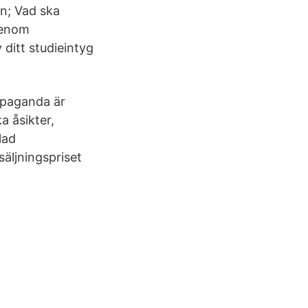
n; Vad ska
genom
ditt studieintyg
ropaganda är
a åsikter,
lad
säljningspriset
.