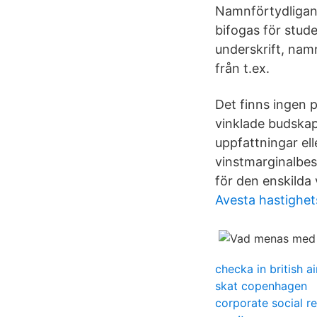
Namnförtydligand
bifogas för stud
underskrift, nam
från t.ex.
Det finns ingen 
vinklade budskap
uppfattningar el
vinstmarginalbesk
för den enskilda
Avesta hastighe
checka in british a
skat copenhagen
corporate social re