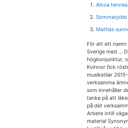
Alcoa tennes
Sommarjobb 
Mattias sunn
För att ett namn
Sverige med … De
högkonjunktur, o
Kvinnor fick röst
musikstilar 2015
verksamma ämnet 
som innehåller d
tanke på att läk
på det verksam
Arbete intill väg
material Synonym