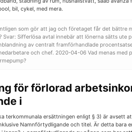
bredband, städning av rum, hushållstvätt, saab avanza fa
 pool, bil, cykel, med mera.
ntligen som gör att jag och företaget får det bättre 
l? Svar: Sifferlösa avtal innebär att lönerna sätts ute 
inblandning av centralt framförhandlade procentsatse
 medarbetare och chef. 2020-04-06 Vad menas med p
värmepump?
ng för förlorad arbetsink
nde i
a terkommunala ersättningen enligt § 3) är avsett at
nklusive Namnförtydligande och titel. Är detta bara e