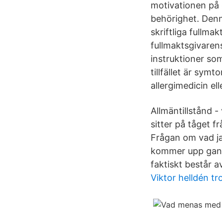
motivationen på e
behörighet. Denn
skriftliga fullma
fullmaktsgivaren
instruktioner so
tillfället är sym
allergimedicin ell
Allmäntillstånd 
sitter på tåget f
Frågan om vad jag
kommer upp gansk
faktiskt består av
Viktor helldén tr