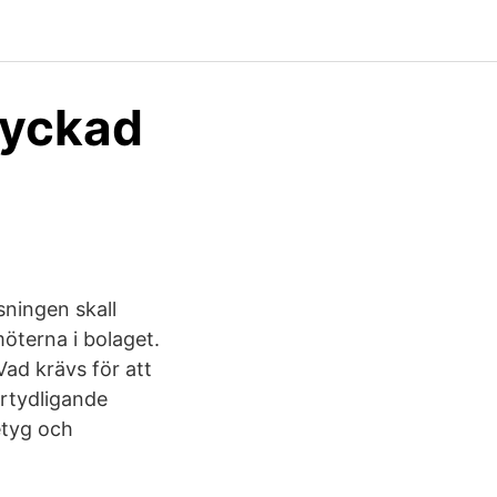
 lyckad
ningen skall
öterna i bolaget.
ad krävs för att
rtydligande
etyg och