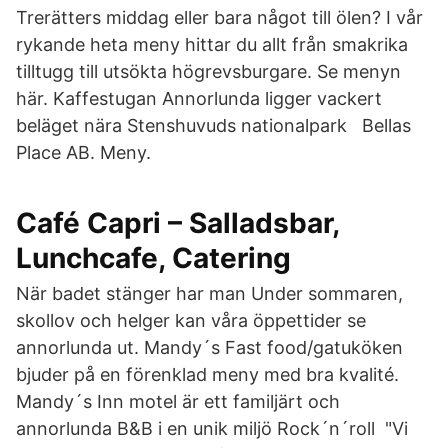
Trerätters middag eller bara något till ölen? I vår
rykande heta meny hittar du allt från smakrika
tilltugg till utsökta högrevsburgare. Se menyn
här. Kaffestugan Annorlunda ligger vackert
beläget nära Stenshuvuds nationalpark Bellas
Place AB. Meny.
Café Capri – Salladsbar,
Lunchcafe, Catering
När badet stänger har man Under sommaren,
skollov och helger kan våra öppettider se
annorlunda ut. Mandy´s Fast food/gatuköken
bjuder på en förenklad meny med bra kvalité.
Mandy´s Inn motel är ett familjärt och
annorlunda B&B i en unik miljö Rock´n´roll "Vi